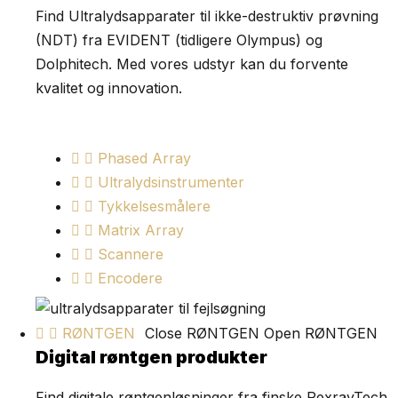
Find Ultralydsapparater til ikke-destruktiv prøvning
(NDT) fra EVIDENT (tidligere Olympus) og
Dolphitech. Med vores udstyr kan du forvente
kvalitet og innovation.
Phased Array
Ultralydsinstrumenter
Tykkelsesmålere
Matrix Array
Scannere
Encodere
RØNTGEN
Close RØNTGEN
Open RØNTGEN
Digital røntgen produkter
Find digitale røntgenløsninger fra finske PexrayTech.