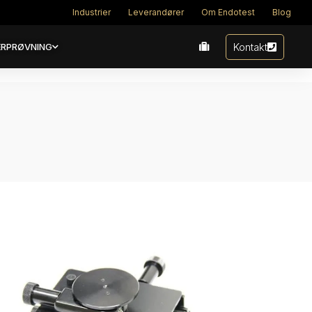
Industrier
Leverandører
Om Endotest
Blog
Kontakt
RPRØVNING