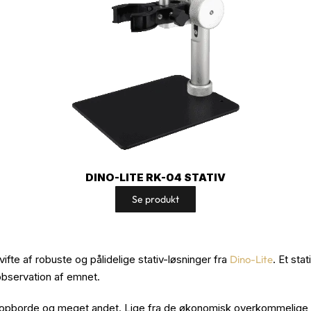
DINO-LITE RK-04 STATIV
Se produkt
ifte af robuste og pålidelige stativ-løsninger fra
Dino-Lite
. Et sta
 observation af emnet.
oskopborde og meget andet. Lige fra de økonomisk overkommelige b