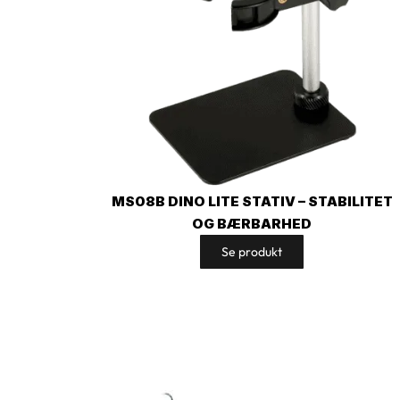
MS08B DINO LITE STATIV – STABILITET
OG BÆRBARHED
Se produkt