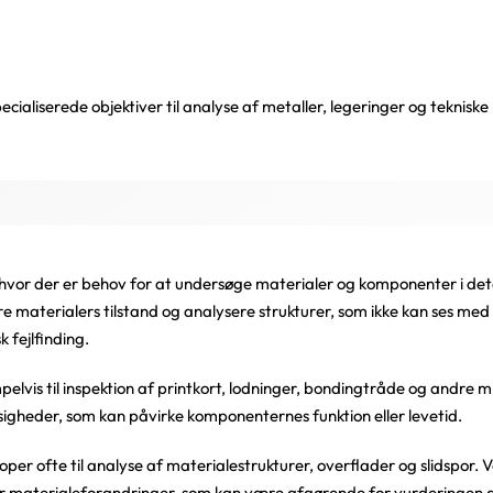
cialiserede objektiver til analyse af metaller, legeringer og tekniske
hvor der er behov for at undersøge materialer og komponenter i deta
re materialers tilstand og analysere strukturer, som ikke kan ses med d
k fejlfinding.
pelvis til inspektion af printkort, lodninger, bondingtråde og andre 
igheder, som kan påvirke komponenternes funktion eller levetid.
per ofte til analyse af materialestrukturer, overflader og slidspor
ller materialeforandringer, som kan være afgørende for vurderingen 