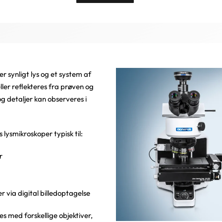
r synligt lys og et system af
eller reflekteres fra prøven og
og detaljer kan observeres i
 lysmikroskoper typisk til:
r
 via digital billedoptagelse
 med forskellige objektiver,