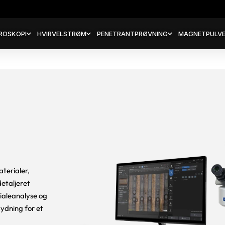
ROSKOPI
HVIRVELSTRØM
PENETRANTPRØVNING
MAGNETPULVE
terialer,
detaljeret
rialeanalyse og
tydning for et