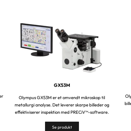
GX53M
er
Ol
Olympus GX53M er et omvendt mikroskop til
bil
metallurgi analyse. Det leverer skarpe billeder og
effektiviserer inspektion med PRECiV™-software.
Se produkt