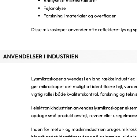
Analyse af mikrostrukturer
Fejlanalyse
Forskning i materialer og overflader
Disse mikroskoper anvender ofte reflekteret lys og spe
ANVENDELSER I INDUSTRIEN
Lysmikroskoper anvendes i en lang række industrier, 
gør mikroskopet det muligt at identificere fejl, vurde
vigtig rolle i både kvalitetskontrol, forskning og teknis
I elektronikindustrien anvendes lysmikroskoper eksem
opdage små produktionsfejl, revner eller uregelmæss
Inden for metal- og maskinindustrien bruges mikrosko
blandt andet identificere tegn på belastning, slid e