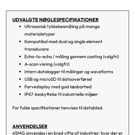
UDVALGTE NØGLESPECIFIKATIONER
Ultrasonisk tykkelsesmåling på mange
materialetyper
Kompatibel med dual og single element
transducere
Echo-to-echo / måling gennem coating (valgfri)
A-scan visning (valgfri)
Intern datalogger til målinger og waveforms
USB og microSD til dataoverførsel
Farvedisplay med god læsbarhed
IP67-beskyttelse til industrielle miljøer
For fulde specifikationer henvises til datablad.
ANVENDELSER
45MG anvendes i en bred vifte af industrier, hvor der er