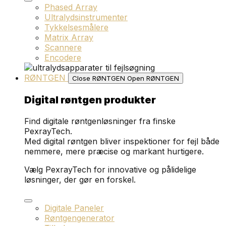
Phased Array
Ultralydsinstrumenter
Tykkelsesmålere
Matrix Array
Scannere
Encodere
RØNTGEN
Close RØNTGEN
Open RØNTGEN
Digital røntgen produkter
Find digitale røntgenløsninger fra finske
PexrayTech.
Med digital røntgen bliver inspektioner for fejl både
nemmere, mere præcise og markant hurtigere.
Vælg PexrayTech for innovative og pålidelige
løsninger, der gør en forskel.
Digitale Paneler
Røntgengenerator