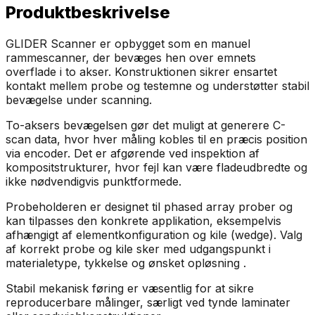
Produktbeskrivelse
GLIDER Scanner er opbygget som en manuel
rammescanner, der bevæges hen over emnets
overflade i to akser. Konstruktionen sikrer ensartet
kontakt mellem probe og testemne og understøtter stabil
bevægelse under scanning.
To-aksers bevægelsen gør det muligt at generere C-
scan data, hvor hver måling kobles til en præcis position
via encoder. Det er afgørende ved inspektion af
kompositstrukturer, hvor fejl kan være fladeudbredte og
ikke nødvendigvis punktformede.
Probeholderen er designet til phased array prober og
kan tilpasses den konkrete applikation, eksempelvis
afhængigt af elementkonfiguration og kile (wedge). Valg
af korrekt probe og kile sker med udgangspunkt i
materialetype, tykkelse og ønsket opløsning .
Stabil mekanisk føring er væsentlig for at sikre
reproducerbare målinger, særligt ved tynde laminater