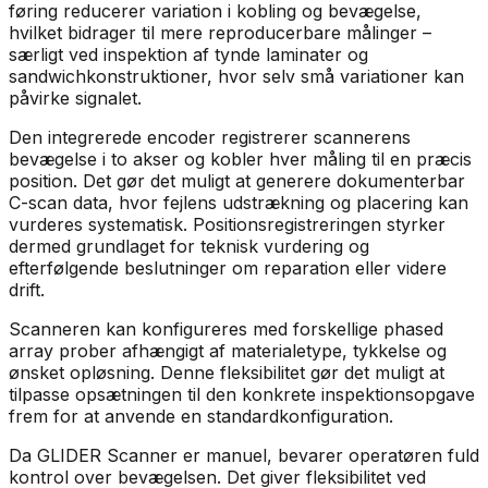
føring reducerer variation i kobling og bevægelse,
hvilket bidrager til mere reproducerbare målinger –
særligt ved inspektion af tynde laminater og
sandwichkonstruktioner, hvor selv små variationer kan
påvirke signalet.
Den integrerede encoder registrerer scannerens
bevægelse i to akser og kobler hver måling til en præcis
position. Det gør det muligt at generere dokumenterbar
C-scan data, hvor fejlens udstrækning og placering kan
vurderes systematisk. Positionsregistreringen styrker
dermed grundlaget for teknisk vurdering og
efterfølgende beslutninger om reparation eller videre
drift.
Scanneren kan konfigureres med forskellige phased
array prober afhængigt af materialetype, tykkelse og
ønsket opløsning. Denne fleksibilitet gør det muligt at
tilpasse opsætningen til den konkrete inspektionsopgave
frem for at anvende en standardkonfiguration.
Da GLIDER Scanner er manuel, bevarer operatøren fuld
kontrol over bevægelsen. Det giver fleksibilitet ved