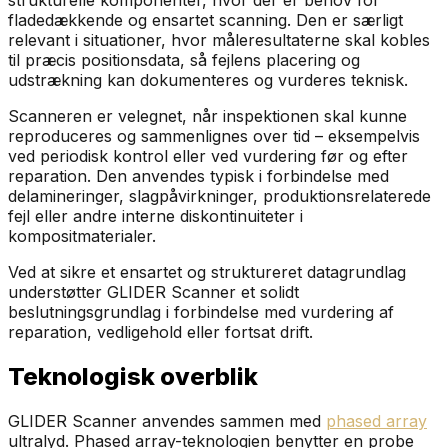
strukturelle komponenter, hvor der er behov for
fladedækkende og ensartet scanning. Den er særligt
relevant i situationer, hvor måleresultaterne skal kobles
til præcis positionsdata, så fejlens placering og
udstrækning kan dokumenteres og vurderes teknisk.
Scanneren er velegnet, når inspektionen skal kunne
reproduceres og sammenlignes over tid – eksempelvis
ved periodisk kontrol eller ved vurdering før og efter
reparation. Den anvendes typisk i forbindelse med
delamineringer, slagpåvirkninger, produktionsrelaterede
fejl eller andre interne diskontinuiteter i
kompositmaterialer.
Ved at sikre et ensartet og struktureret datagrundlag
understøtter GLIDER Scanner et solidt
beslutningsgrundlag i forbindelse med vurdering af
reparation, vedligehold eller fortsat drift.
Teknologisk overblik
GLIDER Scanner anvendes sammen med
phased array
ultralyd. Phased array-teknologien benytter en probe