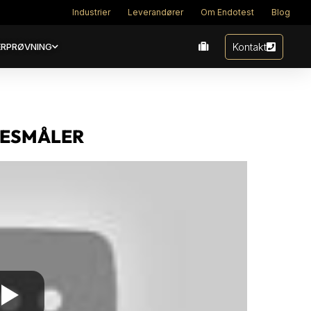
Industrier
Leverandører
Om Endotest
Blog
Kontakt
RPRØVNING
SESMÅLER