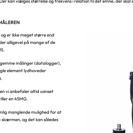
 Der kan vælges størrelse og frekvens i relation til det emne, der skal 
SMÅLEREN
og er ikke meget større end
er alligevel på mange af de
US.
t gemme målinger (datalogger),
ngle element lydhoveder
g.
en vi anbefaler altid uanset
iller en 45MG.
mlig manglende mulighed for at
 på skærmen, og det kan således