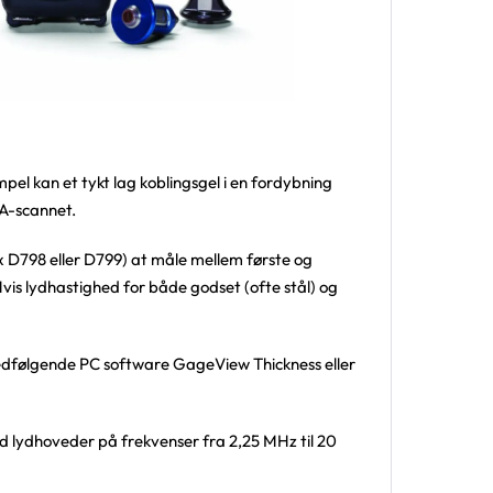
el kan et tykt lag koblingsgel i en fordybning
 A-scannet.
x D798 eller D799) at måle mellem første og
vis lydhastighed for både godset (ofte stål) og
medfølgende PC software GageView Thickness eller
 lydhoveder på frekvenser fra 2,25 MHz til 20