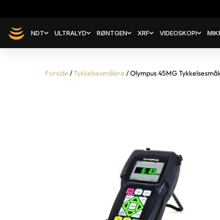
NDT
ULTRALYD
RØNTGEN
XRF
VIDEOSKOPI
MIK
Forside
/
Tykkelsesmålere
/ Olympus 45MG Tykkelsesmål