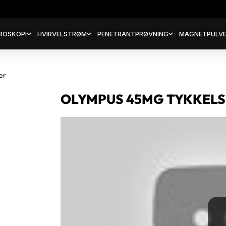
ROSKOPI
HVIRVELSTRØM
PENETRANTPRØVNING
MAGNETPULVE
er
OLYMPUS 45MG TYKKEL