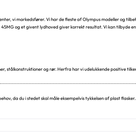
er, vi markedsfører. Vi har de fleste af Olympus modeller og tilbe
 45MG og et givent lydhoved giver korrekt resultat. Vi kan tilbyde en 
r, stålkonstruktioner og rør. Herfra har vi udelukkende positive tilke
v, da du i stedet skal måle eksempelvis tykkelsen af plast flasker. 