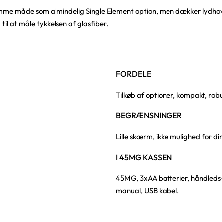
amme måde som almindelig Single Element option, men dækker lydhov
il at måle tykkelsen af glasfiber.
FORDELE
Tilkøb af optioner, kompakt, rob
BEGRÆNSNINGER
Lille skærm, ikke mulighed for d
I 45MG KASSEN
45MG, 3xAA batterier, håndleds-
manual, USB kabel.