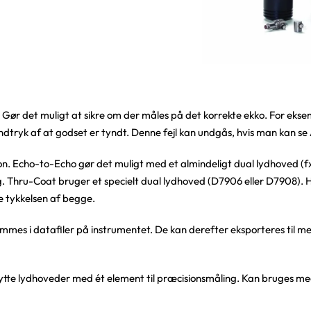
ør det muligt at sikre om der måles på det korrekte ekko. For eksemp
indtryk af at godset er tyndt. Denne fejl kan undgås, hvis man kan se
ion. Echo-to-Echo gør det muligt med et almindeligt dual lydhoved (f
. Thru-Coat bruger et specielt dual lydhoved (D7906 eller D7908). H
e tykkelsen af begge.
mes i datafiler på instrumentet. De kan derefter eksporteres til 
tte lydhoveder med ét element til præcisionsmåling. Kan bruges med