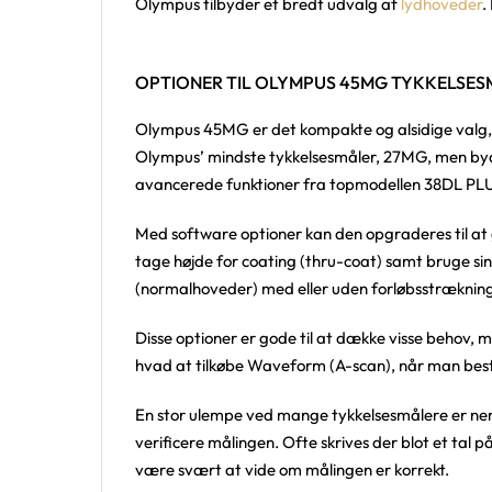
Olympus tilbyder et bredt udvalg af
lydhoveder
.
OPTIONER TIL OLYMPUS 45MG TYKKELSE
Olympus 45MG er det kompakte og alsidige valg, 
Olympus’ mindste tykkelsesmåler, 27MG, men byd
avancerede funktioner fra topmodellen 38DL PL
Med software optioner kan den opgraderes til a
tage højde for coating (thru-coat) samt bruge si
(normalhoveder) med eller uden forløbsstræknin
Disse optioner er gode til at dække visse behov, m
hvad at tilkøbe Waveform (A-scan), når man best
En stor ulempe ved mange tykkelsesmålere er ne
verificere målingen. Ofte skrives der blot et tal
være svært at vide om målingen er korrekt.