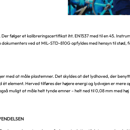
. Der følger et kalibreringscertifikat iht. EN1537 med til en 45. Instr
dokumenters ved at MIL-STD-810G opfyldes med hensyn til stød, fald
er med at måle plastemner. Det skyldes at det lydhoved, der benyttes
t element. Herved tilføres der højere energi og lydvejen er mere o
så muligt at måle helt tynde emner – helt ned til 0,08 mm med høj p
VENDELSEN