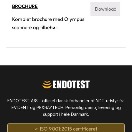
BROCHURE
Download
Komplet brochure med Olympus
scannere og tilbehør.
ENDOTEST A/S – officiel dansk forhandler af NDT-udstyr fra
EVIDENT og PEXRAYTECH. Personlig demo, levering og
support i hele Danmark.
ISO 9001:2015 certificeret