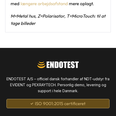
med
længere arbejdsafstand
mere oplagt.
M=Metal hus, Z=Polarisator, T=MicroTouch: til at
tage billeder
ENDOTEST A/S – officiel dansk forhandler af NDT-udstyr fra
EVIDENT og PEXRAYTECH. Personlig demo, levering og
support i hele Danmark.
ISO 9001:2015 certificeret