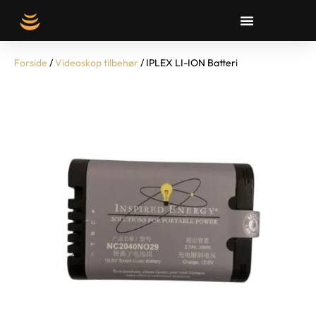
Forside
/
Videoskop tilbehør
/ IPLEX LI-ION Batteri