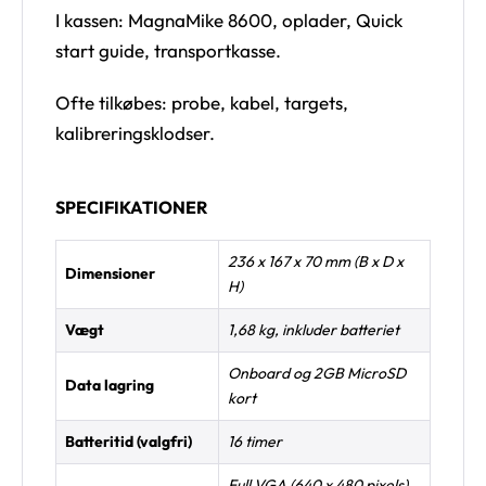
I kassen: MagnaMike 8600, oplader, Quick
start guide, transportkasse.
Ofte tilkøbes: probe, kabel, targets,
kalibreringsklodser.
SPECIFIKATIONER
236 x 167 x 70 mm (B x D x
Dimensioner
H)
Vægt
1,68 kg, inkluder batteriet
Onboard og 2GB MicroSD
Data lagring
kort
Batteritid (valgfri)
16 timer
Full VGA (640 x 480 pixels)