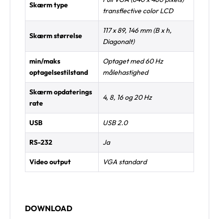
Skærm type
transflective color LCD
117 x 89, 146 mm (B x h,
Skærm størrelse
Diagonalt)
min/maks
Optaget med 60 Hz
optagelsestilstand
målehastighed
Skærm opdaterings
4, 8, 16 og 20 Hz
rate
USB
USB 2.0
RS-232
Ja
Video output
VGA standard
DOWNLOAD