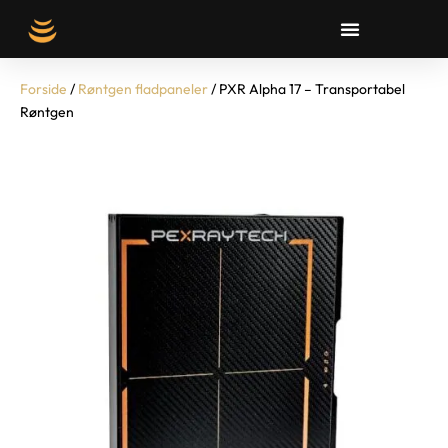
Forside
/
Røntgen fladpaneler
/ PXR Alpha 17 – Transportabel
Røntgen