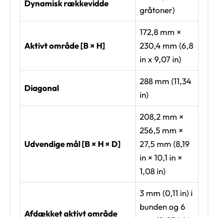
Dynamisk rækkevidde
gråtoner)
172,8 mm ×
Aktivt område [B × H]
230,4 mm (6,8
in x 9,07 in)
288 mm (11,34
Diagonal
in)
208,2 mm ×
256,5 mm ×
Udvendige mål [B × H × D]
27,5 mm (8,19
in × 10,1 in ×
1,08 in)
3 mm (0,11 in) i
bunden og 6
Afdækket aktivt område