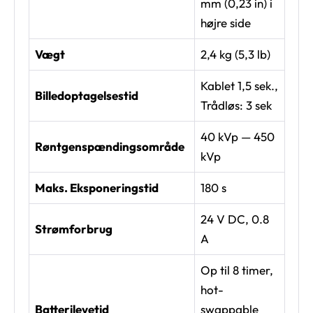
mm (0,23 in) i
højre side
Vægt
2,4 kg (5,3 lb)
Kablet 1,5 sek.,
Billedoptagelsestid
Trådløs: 3 sek
40 kVp — 450
Røntgenspændingsområde
kVp
Maks. Eksponeringstid
180 s
24 V DC, 0.8
Strømforbrug
A
Op til 8 timer,
hot-
Batterilevetid
swappable