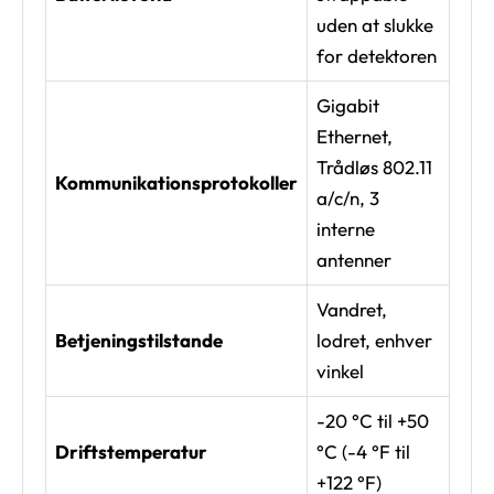
uden at slukke
for detektoren
Gigabit
Ethernet,
Trådløs 802.11
Kommunikationsprotokoller
a/c/n, 3
interne
antenner
Vandret,
Betjeningstilstande
lodret, enhver
vinkel
-20 °C til +50
Driftstemperatur
°C (-4 °F til
+122 °F)