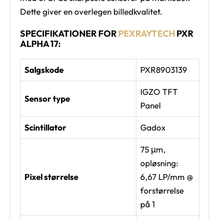
Dette giver en overlegen billedkvalitet.
SPECIFIKATIONER FOR
PEXRAYTECH
PXR
ALPHA 17:
Salgskode
PXR8903139
IGZO TFT
Sensor type
Panel
Scintillator
Gadox
75 μm,
opløsning:
Pixel størrelse
6,67 LP/mm @
forstørrelse
på 1