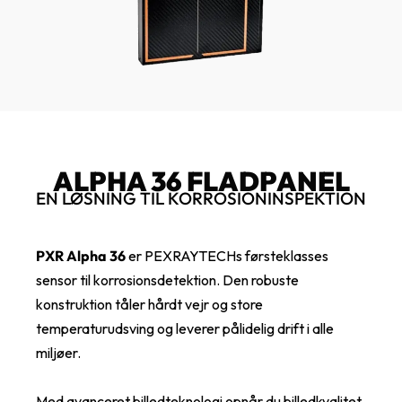
ALPHA 36 FLADPANEL
EN LØSNING TIL KORROSIONINSPEKTION
PXR Alpha 36
er PEXRAYTECHs førsteklasses
sensor til korrosionsdetektion. Den robuste
konstruktion tåler hårdt vejr og store
temperaturudsving og leverer pålidelig drift i alle
miljøer.
Med avanceret billedteknologi opnår du billedkvalitet