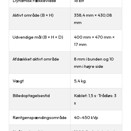
Dynamisk rækkevidde
16 bit
Aktivt område (B × H)
358,4 mm × 430,08
mm
Udvendige mål (B × H × D)
400 mm × 470 mm ×
17 mm
Afdækket aktivt område
8 mm i bunden og 10
mm i højre side
Vægt
5,4 kg
Billedoptagelsestid
Kablet: 1,5 s · Trådløs: 3
s
Røntgenspændingsområde
40–450 kVp