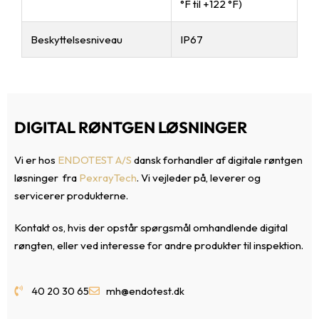
°F til +122 °F)
Beskyttelsesniveau
IP67
DIGITAL RØNTGEN LØSNINGER
Vi er hos
ENDOTEST A/S
dansk forhandler af digitale røntgen
løsninger fra
PexrayTech
. Vi vejleder på, leverer og
servicerer produkterne.
Kontakt os, hvis der opstår spørgsmål omhandlende digital
røngten, eller ved interesse for andre produkter til inspektion.
40 20 30 65
mh@endotest.dk