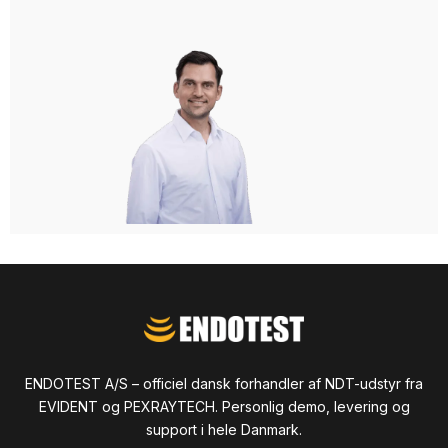
ENDOTEST A/S – officiel dansk forhandler af NDT-udstyr fra
EVIDENT og PEXRAYTECH. Personlig demo, levering og
support i hele Danmark.