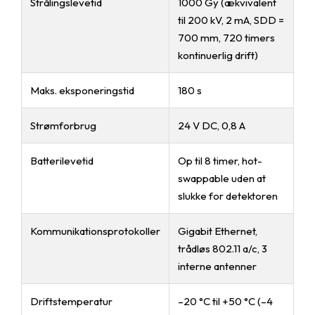
Strålingslevetid
1000 Gy (ækvivalent
til 200 kV, 2 mA, SDD =
700 mm, 720 timers
kontinuerlig drift)
Maks. eksponeringstid
180 s
Strømforbrug
24 V DC, 0,8 A
Batterilevetid
Op til 8 timer, hot-
swappable uden at
slukke for detektoren
Kommunikationsprotokoller
Gigabit Ethernet,
trådløs 802.11 a/c, 3
interne antenner
Driftstemperatur
–20 °C til +50 °C (–4