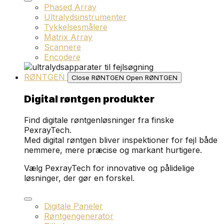
Phased Array
Ultralydsinstrumenter
Tykkelsesmålere
Matrix Array
Scannere
Encodere
RØNTGEN
Close RØNTGEN
Open RØNTGEN
Digital røntgen produkter
Find digitale røntgenløsninger fra finske
PexrayTech.
Med digital røntgen bliver inspektioner for fejl både
nemmere, mere præcise og markant hurtigere.
Vælg PexrayTech for innovative og pålidelige
løsninger, der gør en forskel.
Digitale Paneler
Røntgengenerator