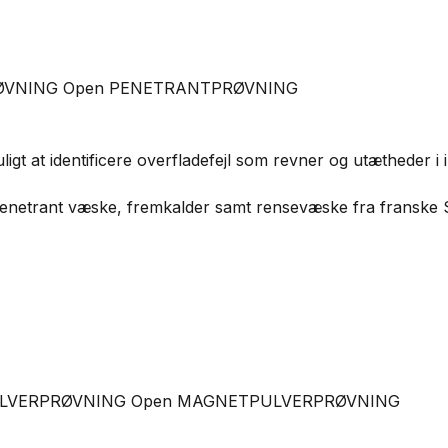
ØVNING
Open PENETRANTPRØVNING
t at identificere overfladefejl som revner og utætheder i 
er penetrant væske, fremkalder samt rensevæske fra franske
ULVERPRØVNING
Open MAGNETPULVERPRØVNING