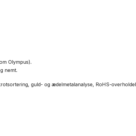
som Olympus).
og nemt.
skrotsortering, guld- og ædelmetalanalyse, RoHS-overholde