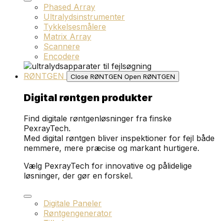
Phased Array
Ultralydsinstrumenter
Tykkelsesmålere
Matrix Array
Scannere
Encodere
RØNTGEN
Close RØNTGEN
Open RØNTGEN
Digital røntgen produkter
Find digitale røntgenløsninger fra finske
PexrayTech.
Med digital røntgen bliver inspektioner for fejl både
nemmere, mere præcise og markant hurtigere.
Vælg PexrayTech for innovative og pålidelige
løsninger, der gør en forskel.
Digitale Paneler
Røntgengenerator