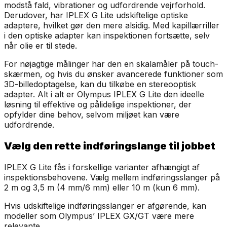
modstå fald, vibrationer og udfordrende vejrforhold.
Derudover, har
IPLEX G Lite udskiftelige optiske
adaptere, hvilket gør den mere alsidig. Med kapillærriller
i den optiske adapter kan inspektionen fortsætte, selv
når olie er til stede.
For nøjagtige målinger har den en skalamåler på touch-
skærmen, og hvis du ønsker avancerede funktioner som
3D-billedoptagelse, kan du tilkøbe en stereooptisk
adapter. Alt i alt er Olympus IPLEX G Lite den ideelle
løsning til effektive og pålidelige inspektioner, der
opfylder dine behov, selvom miljøet kan være
udfordrende.
Vælg den rette indføringslange til jobbet
IPLEX G Lite fås i forskellige varianter afhængigt af
inspektionsbehovene. Vælg mellem indføringsslanger på
2 m og 3,5 m (4 mm/6 mm) eller 10 m (kun 6 mm).
Hvis udskiftelige indføringsslanger er afgørende, kan
modeller som Olympus’ IPLEX GX/GT være mere
relevante.