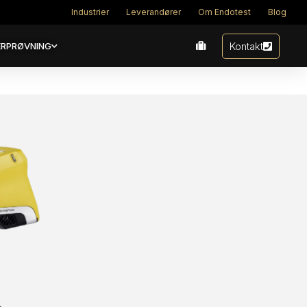
Industrier
Leverandører
Om Endotest
Blog
Kontakt
RPRØVNING