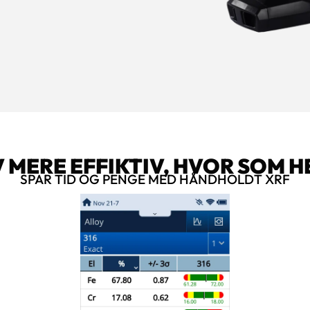
V MERE EFFIKTIV, HVOR SOM H
SPAR TID OG PENGE MED HÅNDHOLDT XRF