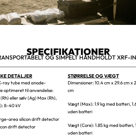
SPECIFIKATIONER
RANSPORTABELT OG SIMPELT HÅNDHOLDT XRF-
SKE DETALJER
STØRRELSE OG VÆGT
X-ray tube med anode-
Dimensioner: 10.4 cm x 29.6 cm x 2
e optimeret til anvendelse:
cm
(Rh) eller sølv (Ag) Max (Rh),
Vægt (Max): 1.9 kg med batteri, 1.
): 8–40 kV
uden batteri
ge-area silicon drift detector
Vægt (Core): 1.85 kg med batteri, 
icon drift detector
uden batteri