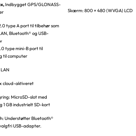
x,
Indbygget GPS/GLONASS-
Skærm: 800 × 480 (WVGA) LCD
er
2.0 type A port til tilbehør som
LAN, Bluetooth® og USB-
v
.0 type mini-B port til
ng til computer
s LAN
x cloud-aktiveret
gring: MicroSD-slot med
g 1 GB industrielt SD-kort
h: Understøtter Bluetooth®
valgfri USB-adapter.