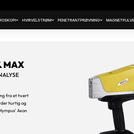
ROSKOPI
HVIRVELSTRØM
PENETRANTPRØVNING
MAGNETPULVE
& MAX
NALYSE
ng fra et hvert
der hurtig og
 Olympus’ Axon