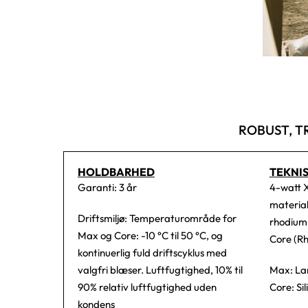
ROBUST, T
HOLDBARHED
TEKNI
Garanti: 3 år
4-watt 
material
Driftsmiljø: Temperaturområde for
rhodium 
Max og Core: -10 °C til 50 °C, og
Core (Rh
kontinuerlig fuld driftscyklus med
valgfri blæser. Luftfugtighed, 10% til
Max: Lar
90% relativ luftfugtighed uden
Core: Sil
kondens