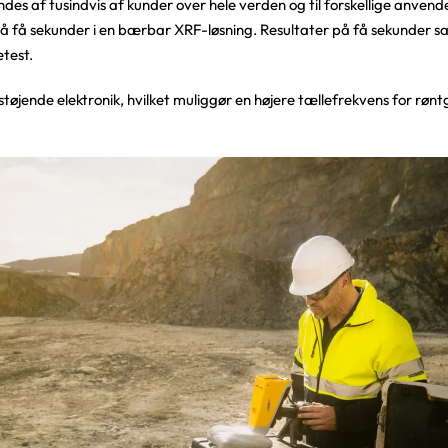
s af tusindvis af kunder over hele verden og til forskellige anven
få sekunder i en bærbar XRF-løsning. Resultater på få sekunder sam
etest.
øjende elektronik, hvilket muliggør en højere tællefrekvens for røn