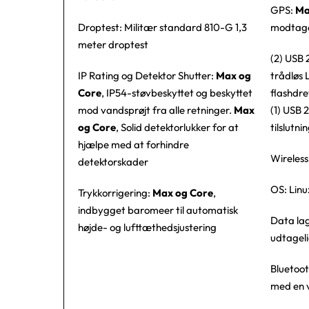
GPS:
Ma
Droptest: Militær standard 810-G 1,3
modtag
meter droptest
(2) USB 
IP Rating og Detektor Shutter:
Max og
trådløs 
Core
, IP54-støvbeskyttet og beskyttet
flashdre
mod vandsprøjt fra alle retninger.
Max
(1) USB 2
og Core
, Solid detektorlukker for at
tilslutni
hjælpe med at forhindre
Wireles
detektorskader
OS: Linu
Trykkorrigering:
Max og Core
,
indbygget baromeer til automatisk
Data la
højde- og lufttæthedsjustering
udtageli
Bluetoot
med en 