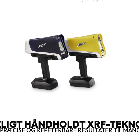
ELIGT HÅNDHOLDT XRF-TEKN
 PRÆCISE OG REPETERBARE RESULTATER TIL MA