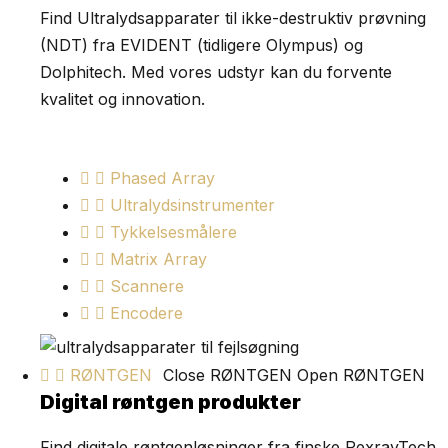
Find Ultralydsapparater til ikke-destruktiv prøvning
(NDT) fra EVIDENT (tidligere Olympus) og
Dolphitech. Med vores udstyr kan du forvente
kvalitet og innovation.
Phased Array
Ultralydsinstrumenter
Tykkelsesmålere
Matrix Array
Scannere
Encodere
RØNTGEN
Close RØNTGEN
Open RØNTGEN
Digital røntgen produkter
Find digitale røntgenløsninger fra finske PexrayTech.